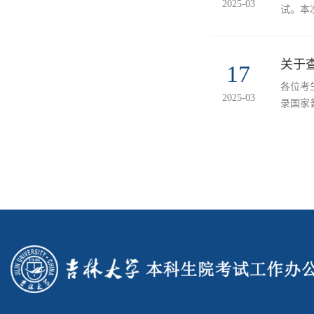
2025-03
试。本
到、考
关于查
17
各位考
2025-03
录国家普
质成绩单