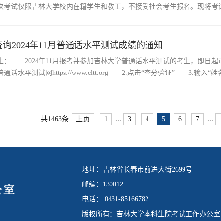
次考试仅限吉林大学校内在籍学生和教工，不接受社会考生报名。现将考试
试时间以准考证公布为准）。二、考...
询2024年11月普通话水平测试成绩的通知
生： 2024年11月报考并参加吉林大学普通话水平测试的考生，即日
通话水平测试网https://www.cltt.org 2.点击“查分验证” 
尚在申请打印...
...
...
上页
1
3
4
5
6
7
共1463条
地址：吉林省长春市前进大街2699号
邮编：130012
电话： 0431-85166782
版权所有：吉林大学本科生院考试工作办公室