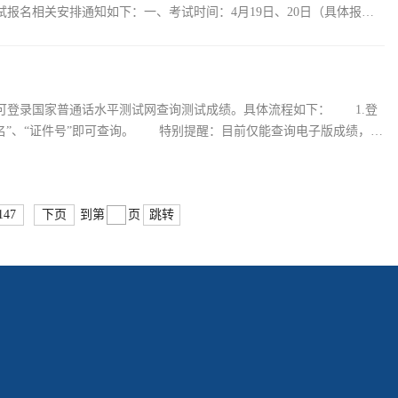
报名相关安排通知如下：一、考试时间：4月19日、20日（具体报
起可登录国家普通话水平测试网查询测试成绩。具体流程如下： 1.登
3.输入“姓名”、“证件号”即可查询。 特别提醒：目前仅能查询电子版成绩，纸
147
下页
跳转
到第
页